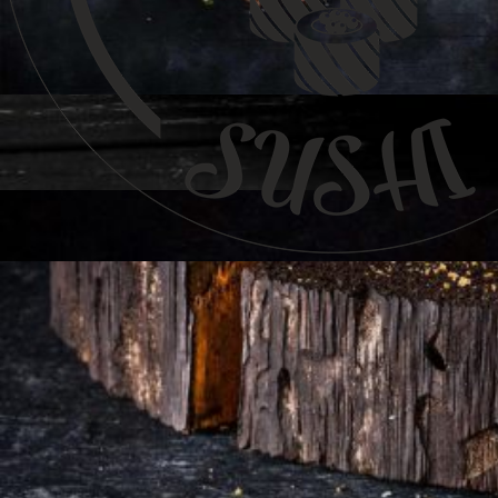
Главная
/
Пицца в Жлобине
/
Комбо #2
Комбо #2
35.00
BYN
Первоначальная цена
составляла
35.00 BYN.
28.00
BYN
Текущая цена:
28.00 BYN.