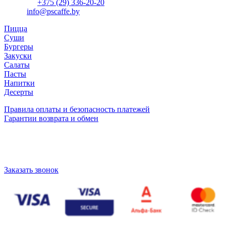
Телефон:
+375 (29) 336-20-20
Email:
info@pscaffe.by
Пицца
Суши
Бургеры
Закуски
Салаты
Пасты
Напитки
Десерты
Правила оплаты и безопасность платежей
Гарантии возврата и обмен
+375(29) 336-20-20
г. Жлобин, ул. Петровского, 27 (р-н площади)
Заказать звонок