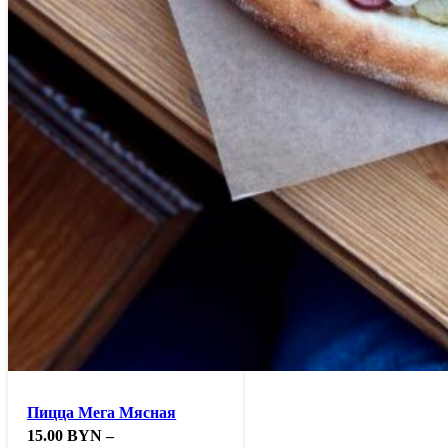
Пицца Мега Мясная
15.00
BYN
–