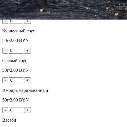
Добавить к заказу
-
+
Кунжутный соус
50г/
2.00
BYN
-
+
Соевый соус
50г/
2.00
BYN
-
+
Имбирь маринованный
50г/
2.00
BYN
-
+
Васаби