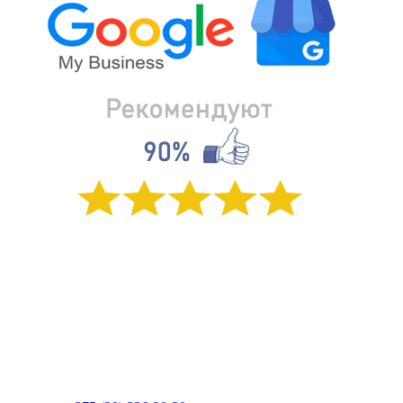
ООО «Здоровье в Каждом Дне»
УНП 193865072
Адрес: 220051, Беларусь, г Минск. Ул. Сергея Есенина д 130,
каб. 3
Свидетельство о государственной регистрации # 193865072 от
24.04.2025 г выдано Минским горисполкомом. Интернет-
магазин зарегистрирован в торговом реестре РБ от 26.12.2022
Режим работы: 10:00-23:00