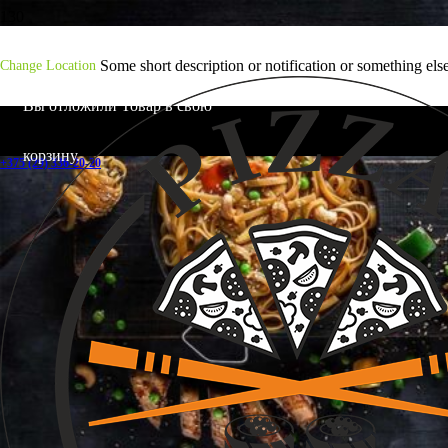
Some short description or notification or something els
Change Location
Вы отложили
Товар
в свою
корзину.
+375 (29) 336-20-20